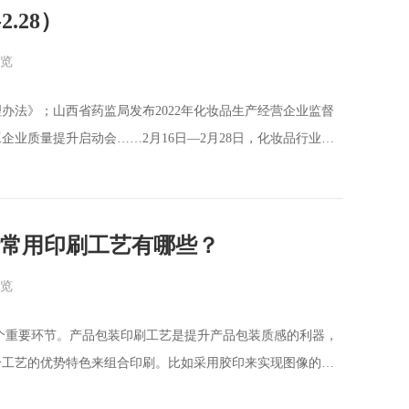
.28）
浏览
办法》；山西省药监局发布2022年化妆品生产经营企业监督
业质量提升启动会……2月16日—2月28日，化妆品行业的
药监局网站发布2期化妆品决定书待领取信息，共包括126
等企业（截至2月28日）。 2.国家药监局网站发布6期化
常用印刷工艺有哪些？
浏览
个重要环节。产品包装印刷工艺是提升产品包装质感的利器，
个工艺的优势特色来组合印刷。比如采用胶印来实现图像的精
现，采用柔印或网印进行光与表面整饰，采用数码印刷来实现