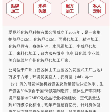
贴牌
来样
配方
私人
加工
仿版
加工
定制
爱尼丝化妆品科技有限公司成立于2003年，是一家集
护肤品OEM、化妆品OEM、面膜代加工、精油加工、
化妆品原液、身体药油、水乳霜加工、半成品代加
工、来料代加工，致力服务微商,电商,日化线,专业线,
美容院线的广州化妆品代加工厂家。
公司位于广州白云区神山工业园区的花园式工厂占地1
万多平方米，环境优美宜人，拥有世（shì）界一
（yī）流的研发试验机器设备及质量管理认证体系，生
产设备50%来自于国/际顶端制造商，整体生产车间环
境严格按照GMPC化妆品行业标准建设，空气质量达
到10万级净化标准，现年产值超百亿元。针对身体健
康问题而研发身体按摩精油产品，品牌产品秉持天